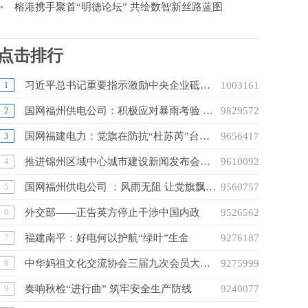
榕港携手聚首“明德论坛” 共绘数智新丝路蓝图
点击排行
习近平总书记重要指示激励中央企业砥砺前行、奋发有为
10031612
1
国网福州供电公司：积极应对暴雨考验 全力开展抢修复电
9829572
2
国网福建电力：党旗在防抗“杜苏芮”台风一线高高飘扬
9656417
3
推进锦州区域中心城市建设新闻发布会举行
9610092
4
国网福州供电公司 ：风雨无阻 让党旗飘扬在驰援莆田保电抢修一线
9560757
5
外交部——正告英方停止干涉中国内政
9526562
6
福建南平：好电何以护航“绿叶”生金
9276187
7
中华妈祖文化交流协会三届九次会员大会在广州南沙成功召开
9275999
8
奏响秋检“进行曲” 筑牢安全生产防线
9240077
9