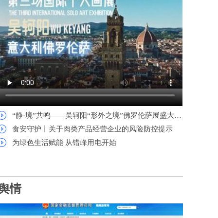
“静·境”共鸣——吴轲阳“形外之境”佛罗伦萨展盛大开幕
食安守护丨关于肉类产品经营企业的风险防控提示
为绿色生活赋能 从错峰用电开始
舆情