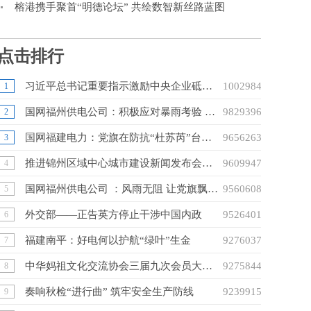
榕港携手聚首“明德论坛” 共绘数智新丝路蓝图
点击排行
习近平总书记重要指示激励中央企业砥砺前行、奋发有为
10029847
1
国网福州供电公司：积极应对暴雨考验 全力开展抢修复电
9829396
2
国网福建电力：党旗在防抗“杜苏芮”台风一线高高飘扬
9656263
3
推进锦州区域中心城市建设新闻发布会举行
9609947
4
国网福州供电公司 ：风雨无阻 让党旗飘扬在驰援莆田保电抢修一线
9560608
5
外交部——正告英方停止干涉中国内政
9526401
6
福建南平：好电何以护航“绿叶”生金
9276037
7
中华妈祖文化交流协会三届九次会员大会在广州南沙成功召开
9275844
8
奏响秋检“进行曲” 筑牢安全生产防线
9239915
9