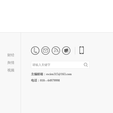
财经
舆情
视频
主编邮箱：escien315@163.com
电话：010—64979998