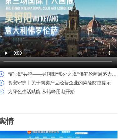
“静·境”共鸣——吴轲阳“形外之境”佛罗伦萨展盛大开幕
食安守护丨关于肉类产品经营企业的风险防控提示
为绿色生活赋能 从错峰用电开始
舆情