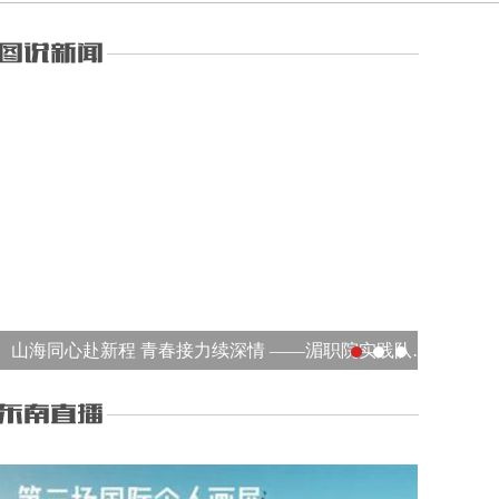
山海同心赴新程 青春接力续深情 ——湄职院实践队千里赴宁夏多维开展活动走好新时代长征路