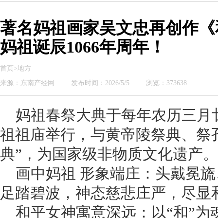
著名妈祖画家吴文忠再创作《
妈祖诞辰1066年周年！
首页>地方
来源：东南产经网
发布时间：2026/5/5
浏览：373638
妈祖春祭大典于每年农历三月
祖祖庙举行，与黄帝陵祭典、祭孔
典”，为国家级非物质文化遗产。
画中妈祖 形象端庄：头戴冕
足踏碧波，神态慈悲庄严，尽显
和平女神寓意深远：以“和”为